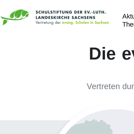
Aktu
Th
Die e
Vertreten du