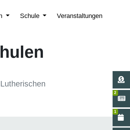
ch
Schule
Veranstaltungen
chulen
-Lutherischen
2
1