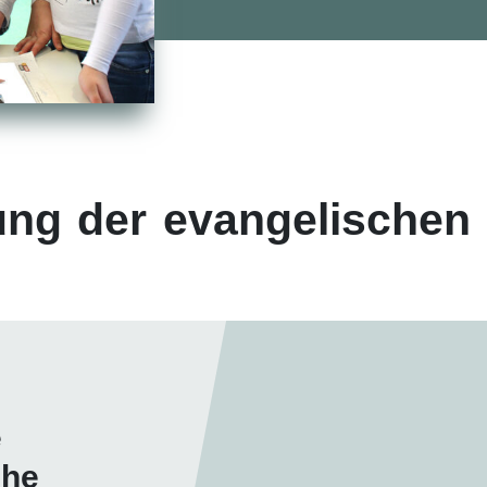
ng der evangelischen
e
che