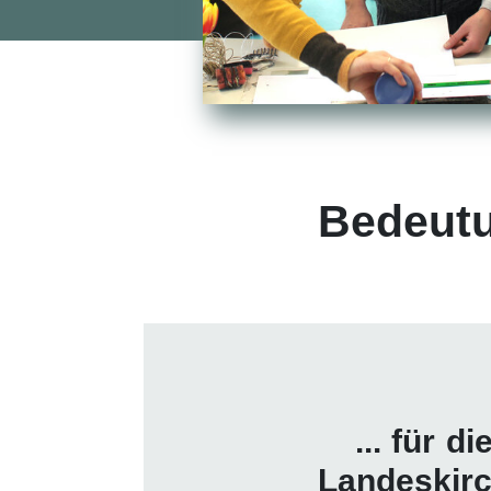
Bedeutu
... für di
Landeskir