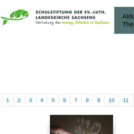
Aktu
Th
1
2
3
4
5
6
7
8
9
10
11