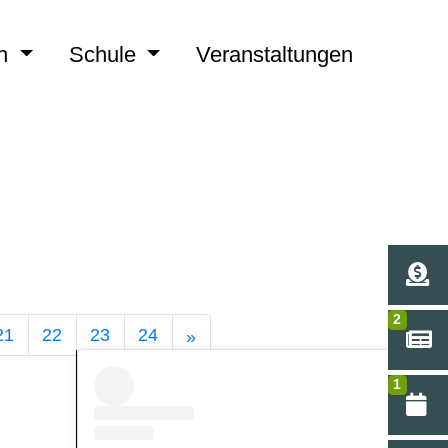
ch
Schule
Veranstaltungen
2
21
22
23
24
»
1