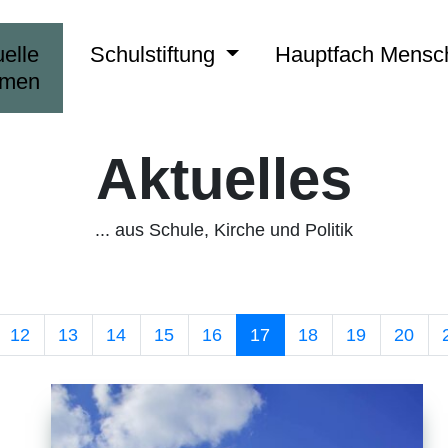
elle
Schulstiftung
Hauptfach Mens
emen
Aktuelles
... aus Schule, Kirche und Politik
12
13
14
15
16
17
18
19
20