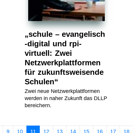
„schule – evangelisch
-digital und rpi-
virtuell: Zwei
Netzwerkplattformen
für zukunftsweisende
Schulen“
Zwei neue Netzwerkplattformen
werden in naher Zukunft das DLLP
bereichern.
9
10
11
12
13
14
15
16
17
18