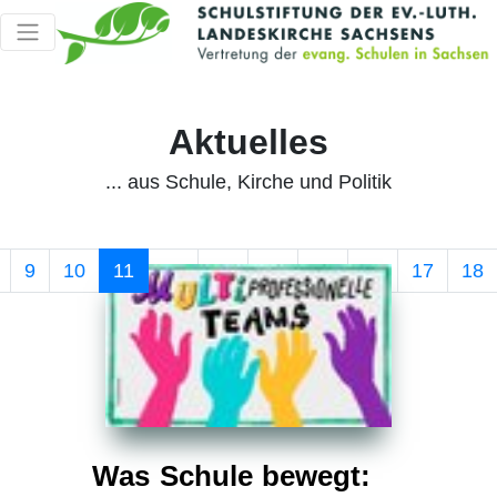
Aktuelles
... aus Schule, Kirche und Politik
9
10
11
12
13
14
15
16
17
18
Was Schule bewegt: